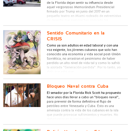
de la Florida dejan sentir su influencia desde
aquel vergonzoso Memorándum Presidencial
firmado por Trump en junio del 2017 en un
pequeño teatro en Miami rodeado de extremistas
de derecha que siempre han apoyado las
sanciones contra Cuba. La Oficina de …
Sentido Comunitario en la
CRISIS
Como ya son adultos en edad laboral y con una
voz exigente, los jóvenes cubanos que solo han
conocido una economía y vida social post-Unión
Soviética, no arrastran el pesimismo de haber
perdido un alto nivel de vida tal y como lo sufrió
la azotada “Generación perdida”. Por lo tanto, yo
diría que esto que …
Bloqueo Naval contra Cuba
El senador por la Florida Rick Scott ha propuesto
hace unos días llevar a cabo un “bloqueo naval”,
para prevenir de forma definitiva el flujo de
petróleo entre Venezuela y Cuba. Esto es una
amenaza contra la vida de los cubanos en la isla
que puede provocar sufrimientos y muertes. No
deberíamos en la emigración …