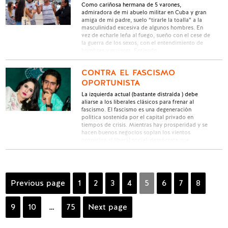
Como cariñosa hermana de 5 varones,
admiradora de mi abuelo militar en Cuba y gran
amiga de mi padre, suelo “tirarle la toalla” a la
masculinidad excesiva de algunos hombres. En
vez de echarle leña al fuego, sueño con el cese de
la guerra de los sexos, con el entendimiento de
hombres y mujeres. Entiendo …
CONTRA EL FASCISMO
OPORTUNISTA
La izquierda actual (bastante distraída ) debe
aliarse a los liberales clásicos para frenar al
fascismo. El fascismo es una degeneración
política sostenida por el capital privado en
tiempos de crisis. Mientras hay prosperidad y se
hacen buenos negocios soplan los vientos
propicios al liberal social-demócrata que
encuentra sus espacios políticos sin ser tachada
de …
Posts
Previous page
Page
1
Page
2
Page
3
Page
4
Page
5
Page
6
Page
7
Page
8
navigation
Page
9
Page
10
…
Page
75
Next page