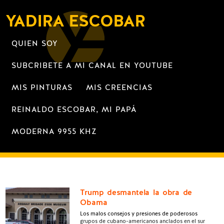
YADIRA ESCOBAR
QUIEN SOY
SUBCRIBETE A MI CANAL EN YOUTUBE
MIS PINTURAS
MIS CREENCIAS
REINALDO ESCOBAR, MI PAPÁ
MODERNA 9955 KHZ
Trump desmantela la obra de
Obama
Los malos consejos y presiones de poderosos
grupos de cubano-americanos anclados en el sur