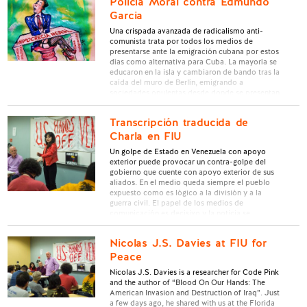
Policía Moral contra Edmundo
Garcia
Una crispada avanzada de radicalismo anti-
comunista trata por todos los medios de
presentarse ante la emigración cubana por estos
días como alternativa para Cuba. La mayoría se
educaron en la isla y cambiaron de bando tras la
caída del muro de Berlín, emigrando a
sociedades opulentas desde donde se presentan
como “luchadores por la libertad …
Transcripción traducida de
Charla en FIU
Un golpe de Estado en Venezuela con apoyo
exterior puede provocar un contra-golpe del
gobierno que cuente con apoyo exterior de sus
aliados. En el medio queda siempre el pueblo
expuesto como es lógico a la división y a la
guerra civil. El papel de los medios de
comunicación es decisivo y la noticia se …
Nicolas J.S. Davies at FIU for
Peace
Nicolas J.S. Davies is a researcher for Code Pink
and the author of “Blood On Our Hands: The
American Invasion and Destruction of Iraq”. Just
a few days ago, he shared with us at the Florida