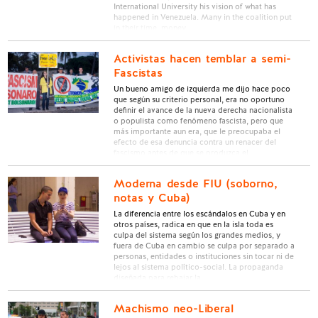
International University his vision of what has
happened in Venezuela. Many in the coalition put
in their time, money …
Activistas hacen temblar a semi-
Fascistas
Un bueno amigo de izquierda me dijo hace poco
que según su criterio personal, era no oportuno
definir el avance de la nueva derecha nacionalista
o populista como fenómeno fascista, pero que
más importante aun era, que le preocupaba el
efecto de esa denuncia contra un renacer del
fascismo antes de que se produzca el …
Moderna desde FIU (soborno,
notas y Cuba)
La diferencia entre los escándalos en Cuba y en
otros países, radica en que en la isla toda es
culpa del sistema según los grandes medios, y
fuera de Cuba en cambio se culpa por separado a
personas, entidades o instituciones sin tocar ni de
lejos al sistema político-social. La propaganda
diseñada para rebajar la …
Machismo neo-Liberal