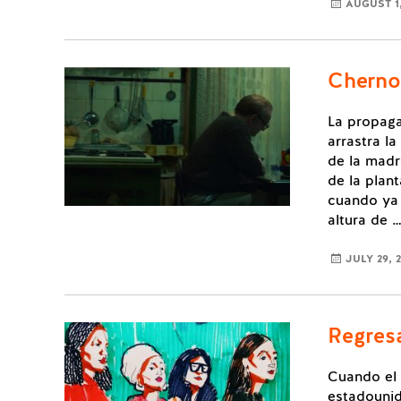
AUGUST 1,
Cherno
La propaga
arrastra la
de la madr
de la plan
cuando ya 
altura de …
JULY 29, 
Regres
Cuando el 
estadouni