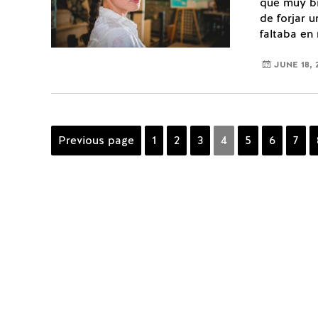
que muy bi
de forjar 
faltaba en
JUNE 18, 
Posts
Previous page
Page
1
Page
2
Page
3
Page
4
Page
5
Page
6
Pag
7
navigation