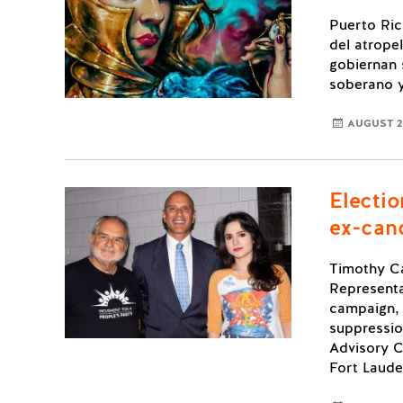
Puerto Ric
del atropel
gobiernan 
soberano 
AUGUST 2,
Electi
ex-can
Timothy C
Representa
campaign, 
suppressio
Advisory C
Fort Laude