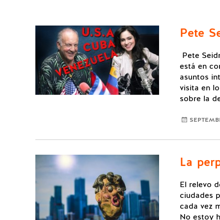
Pete S
Pete Seidm
está en con
asuntos in
visita en 
sobre la d
SEPTEMBE
La per
El relevo 
ciudades p
cada vez m
No estoy h