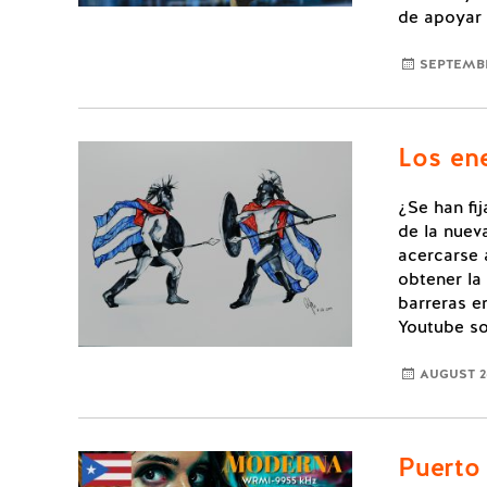
de apoyar 
SEPTEMBE
Los en
¿Se han fi
de la nuev
acercarse 
obtener la
barreras en
Youtube s
AUGUST 26
Puerto