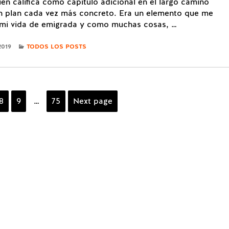
en califica como capitulo adicional en el largo camino
un plan cada vez más concreto. Era un elemento que me
 mi vida de emigrada y como muchas cosas, …
CATEGORIES
2019
TODOS LOS POSTS
e
Page
8
Page
9
…
Page
75
Next page