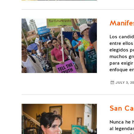
Manife
Los candid
entre ello
elegidos p
muchos gru
para exigi
enfoque en
JULY 3, 2
San Ca
Nunca he h
al legenda