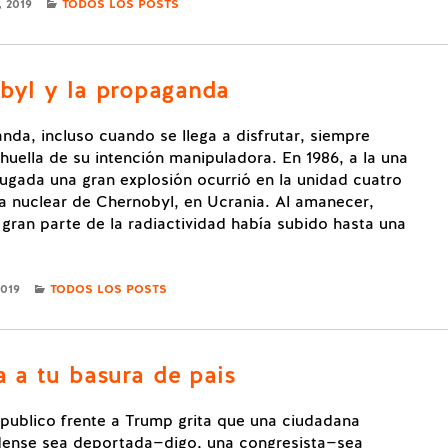
CATEGORIES
 2019
TODOS LOS POSTS
byl y la propaganda
nda, incluso cuando se llega a disfrutar, siempre
 huella de su intención manipuladora. En 1986, a la una
ugada una gran explosión ocurrió en la unidad cuatro
ta nuclear de Chernobyl, en Ucrania. Al amanecer,
gran parte de la radiactividad había subido hasta una
CATEGORIES
2019
TODOS LOS POSTS
a a tu basura de pais
publico frente a Trump grita que una ciudadana
dense sea deportada—digo, una congresista—sea