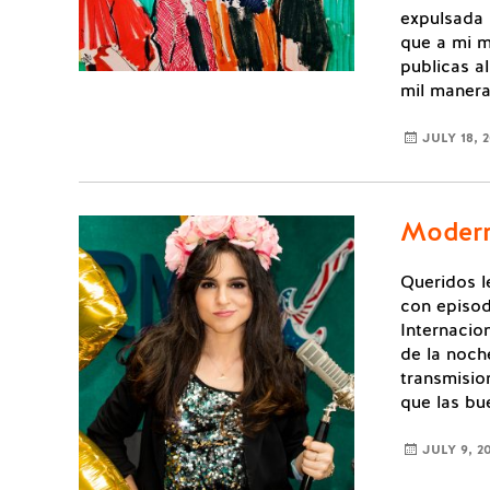
expulsada p
que a mi m
publicas a
mil manera
JULY 18, 
Modern
Queridos l
con episod
Internacion
de la noch
transmisio
que las bu
JULY 9, 2