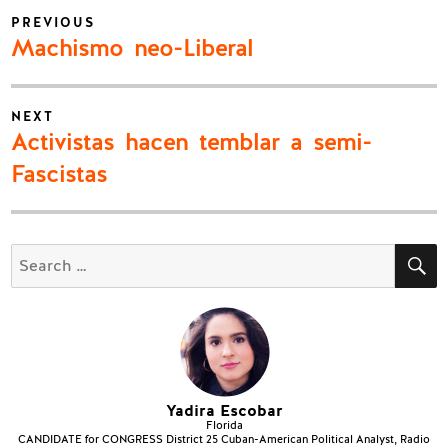
Post
PREVIOUS
navigation
Previous
Machismo neo-Liberal
post:
NEXT
Next
Activistas hacen temblar a semi-
post:
Fascistas
S
Search
for:
Yadira Escobar
Florida
CANDIDATE for CONGRESS District 25 Cuban-American Political Analyst, Radio