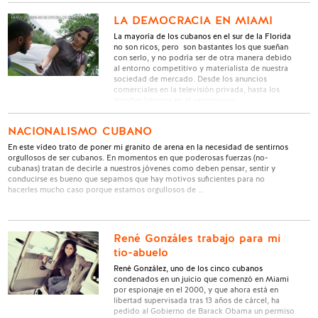
LA DEMOCRACIA EN MIAMI
La mayoría de los cubanos en el sur de la Florida
no son ricos, pero son bastantes los que sueñan
con serlo, y no podría ser de otra manera debido
al entorno competitivo y materialista de nuestra
sociedad de mercado. Desde los anuncios
comerciales en la televisión privada, hasta los
grandes letreros en el expressway …
NACIONALISMO CUBANO
En este vídeo trato de poner mi granito de arena en la necesidad de sentirnos
orgullosos de ser cubanos. En momentos en que poderosas fuerzas (no-
cubanas) tratan de decirle a nuestros jóvenes como deben pensar, sentir y
conducirse es bueno que sepamos que hay motivos suficientes para no
hacerles mucho caso porque estamos orgullosos de …
René Gonzáles trabajo para mi
tio-abuelo
René González, uno de los cinco cubanos
condenados en un juicio que comenzó en Miami
por espionaje en el 2000, y que ahora está en
libertad supervisada tras 13 años de cárcel, ha
pedido al Gobierno de Barack Obama un permiso