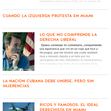
humanitario para viajar a Cuba por la muerte de
su padre, y se me …
CUANDO LA IZQUIERDA PROTESTA EN MIAMI
LO QUE NO COMPRENDE LA
DERECHA LIBERAL
Quiero comenzar mi comentario, compartiendo
una experiencia que viví en un viaje que hice a
Nicaragua, que me mostró una cruda realidad
muy a menudo dejada a un lado por los
apologistas del neo-liberalismo en latinoamerica.
Una mañanita muy linda, fui al comedor de la
casa donde estaba hospedada en Managua, y una
de …
LA NACION CUBANA DEBE UNIRSE, PERO SIN
INJERENCIAS
RICOS Y FAMOSOS. EL IDEAL
DERECHISTA EN MIAMI