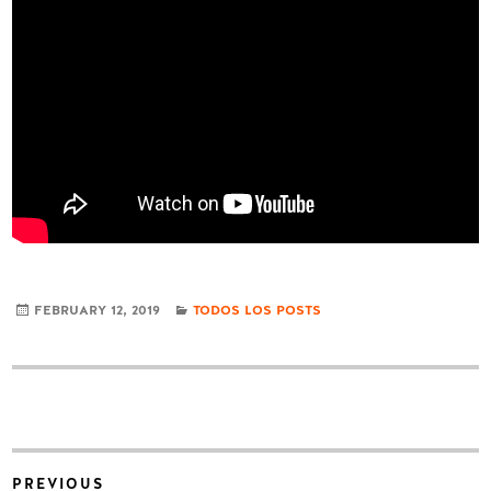
CATEGORIES
FEBRUARY 12, 2019
TODOS LOS POSTS
Post
PREVIOUS