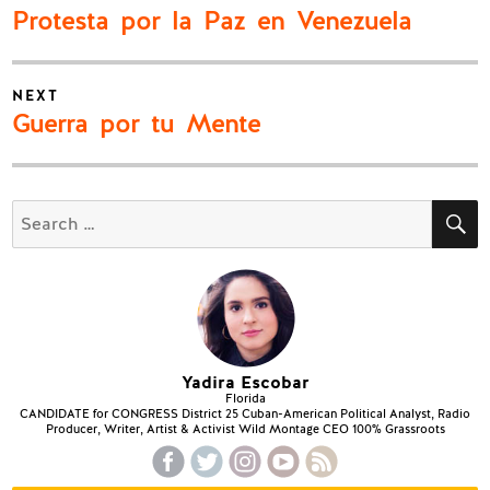
navigation
Previous
Protesta por la Paz en Venezuela
post:
NEXT
Next
Guerra por tu Mente
post:
S
Search
for:
Yadira Escobar
Florida
CANDIDATE for CONGRESS District 25 Cuban-American Political Analyst, Radio
Producer, Writer, Artist & Activist Wild Montage CEO 100% Grassroots