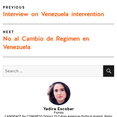
Post
PREVIOUS
navigation
Previous
Interview on Venezuela intervention
post:
NEXT
Next
No al Cambio de Regimen en
post:
Venezuela
S
Search
for:
Yadira Escobar
Florida
CANDIDATE for CONGRESS District 25 Cuban-American Political Analyst, Radio