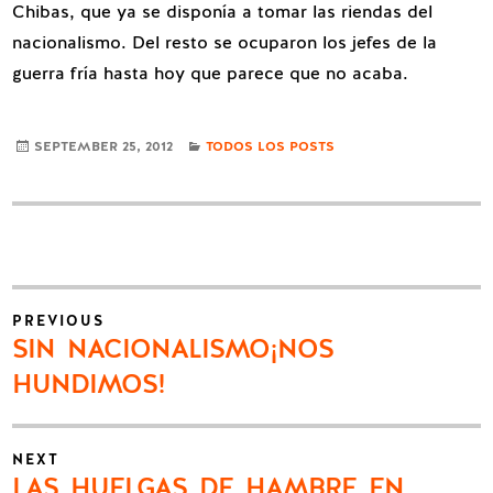
Chibas, que ya se disponía a tomar las riendas del
nacionalismo. Del resto se ocuparon los jefes de la
guerra fría hasta hoy que parece que no acaba.
CATEGORIES
SEPTEMBER 25, 2012
TODOS LOS POSTS
Post
PREVIOUS
navigation
Previous
SIN NACIONALISMO¡NOS
post:
HUNDIMOS!
NEXT
Next
LAS HUELGAS DE HAMBRE EN