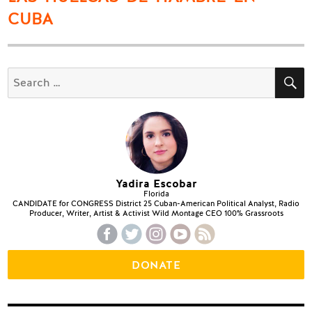
post:
CUBA
S
Search
for:
Yadira Escobar
Florida
CANDIDATE for CONGRESS District 25 Cuban-American Political Analyst, Radio
Producer, Writer, Artist & Activist Wild Montage CEO 100% Grassroots
DONATE