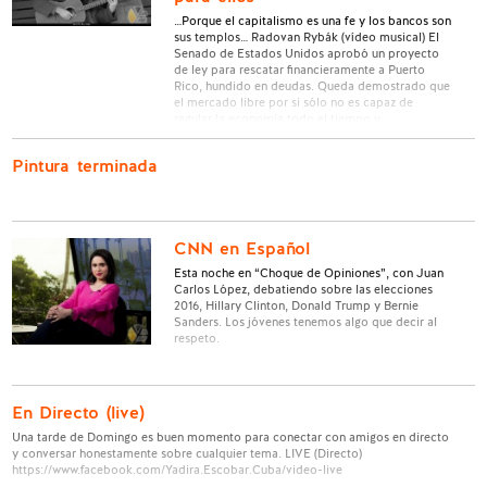
…Porque el capitalismo es una fe y los bancos son
sus templos… Radovan Rybák (vídeo musical) El
Senado de Estados Unidos aprobó un proyecto
de ley para rescatar financieramente a Puerto
Rico, hundido en deudas. Queda demostrado que
el mercado libre por si sólo no es capaz de
regular la economía todo el tiempo y …
Pintura terminada
CNN en Español
Esta noche en “Choque de Opiniones”, con Juan
Carlos López, debatiendo sobre las elecciones
2016, Hillary Clinton, Donald Trump y Bernie
Sanders. Los jóvenes tenemos algo que decir al
respeto.
En Directo (live)
Una tarde de Domingo es buen momento para conectar con amigos en directo
y conversar honestamente sobre cualquier tema. LIVE (Directo)
https://www.facebook.com/Yadira.Escobar.Cuba/video-live