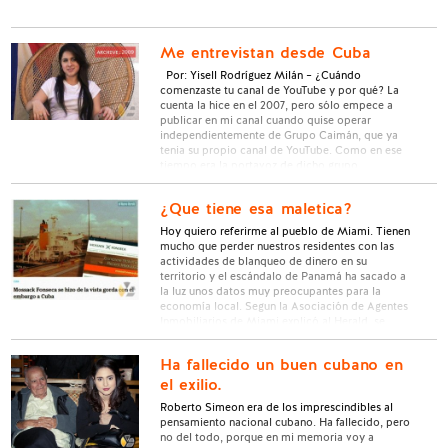
Me entrevistan desde Cuba
Por: Yisell Rodríguez Milán – ¿Cuándo
comenzaste tu canal de YouTube y por qué? La
cuenta la hice en el 2007, pero sólo empece a
publicar en mi canal cuando quise operar
independientemente de Grupo Caimán, que ya
tenia su propio canal de YouTube. Como en ese
tiempo era la portavoz de dicho grupo, …
¿Que tiene esa maletica?
Hoy quiero referirme al pueblo de Miami. Tienen
mucho que perder nuestros residentes con las
actividades de blanqueo de dinero en su
territorio y el escándalo de Panamá ha sacado a
la luz unos datos muy preocupantes para la
economía local. Segun la Asociación de Agentes
Inmobiliarios de Miami explicó al Herald, se
reciben ofertas …
Ha fallecido un buen cubano en
el exilio.
Roberto Simeon era de los imprescindibles al
pensamiento nacional cubano. Ha fallecido, pero
no del todo, porque en mi memoria voy a