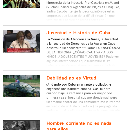
hipocresía de la Industria Pro-Castrista en Miami
(Vuelos Chárter y Agencias de Viajes a Cuba) Yo,
Yadira Escobar tengo la peor opinión de estas
empresas que lucran de la dificil situación que
vive nuestra nación en ambas orillas del …
Juventud e Historia de Cuba
La Comisión de Atención a la Niñez, la Juventud
y la igualdad de Derechos de la Mujer en Cuba
desarrollo un encuentro titulado: LA ENSEÑANZA
DE LA HISTORIA: ¿CÓMO CAUTIVAR A LOS
NIÑOS, ADOLESCENTES Y JÓVENES? Pude ver
algunas intervenciones que transmitió la Tv
cubana, y en general ví que se piensa ante todo
en …
Debilidad no es Virtud
(Andando por Cuba en un auto alquilado, le
enganché una bandera cubana. Casi la perdí
cuando baje la ventanilla para ver mejor por
primera vez el hospital cubano donde nací pero
un amable chófer de una camioneta me la retornó
en medio de un tráfico caótico.) La propaganda
anti-nacional tradicionalmente se ha concentrado
en difamar …
Hombre corriente no es nada
para ellos