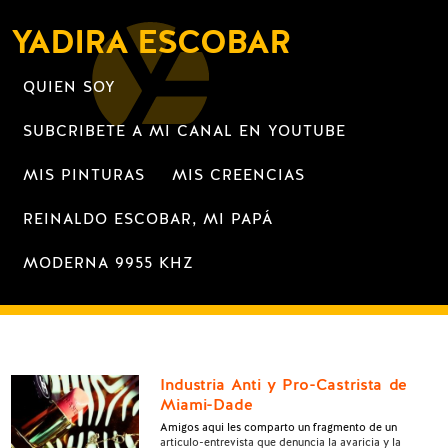
YADIRA ESCOBAR
QUIEN SOY
SUBCRIBETE A MI CANAL EN YOUTUBE
MIS PINTURAS
MIS CREENCIAS
REINALDO ESCOBAR, MI PAPÁ
MODERNA 9955 KHZ
Industria Anti y Pro-Castrista de
Miami-Dade
Amigos aqui les comparto un fragmento de un
articulo-entrevista que denuncia la avaricia y la