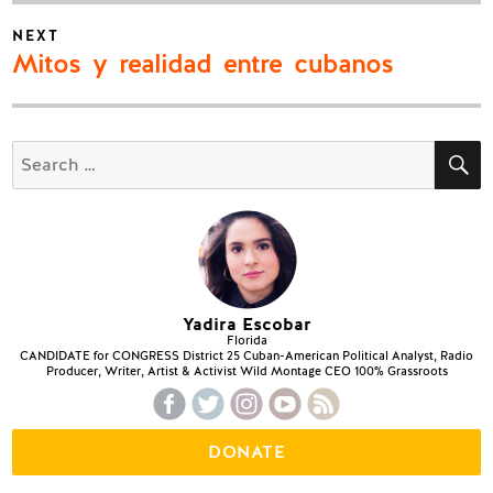
NEXT
Next
Mitos y realidad entre cubanos
post:
S
Search
for:
Yadira Escobar
Florida
CANDIDATE for CONGRESS District 25 Cuban-American Political Analyst, Radio
Producer, Writer, Artist & Activist Wild Montage CEO 100% Grassroots
DONATE