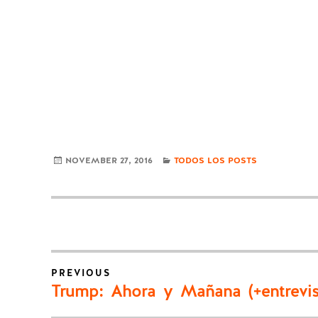
CATEGORIES
NOVEMBER 27, 2016
TODOS LOS POSTS
Post
PREVIOUS
navigation
Previous
Trump: Ahora y Mañana (+entrevis
post: