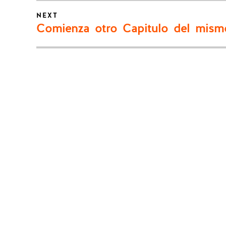
NEXT
Next
Comienza otro Capitulo del mism
post: