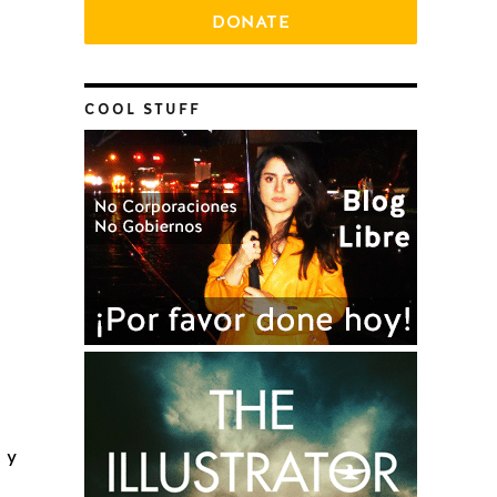
DONATE
COOL STUFF
e y