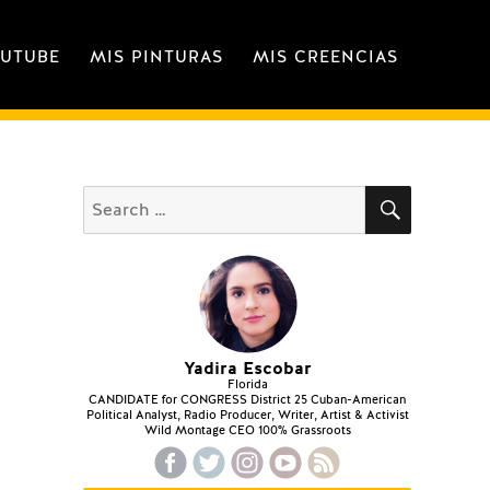
OUTUBE
MIS PINTURAS
MIS CREENCIAS
 ESCOBAR, MI PAPÁ
MODERNA 9955 KHZ
SEARCH
Search
for:
Yadira Escobar
Florida
CANDIDATE for CONGRESS District 25 Cuban-American
Political Analyst, Radio Producer, Writer, Artist & Activist
Wild Montage CEO 100% Grassroots