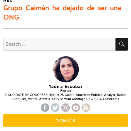
NEXT
Next
Grupo Caimán ha dejado de ser una
post:
ONG
S
Search
for:
Yadira Escobar
Florida
CANDIDATE for CONGRESS District 25 Cuban-American Political Analyst, Radio
Producer, Writer, Artist & Activist Wild Montage CEO 100% Grassroots
DONATE