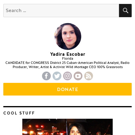
S
Search
for:
Yadira Escobar
Florida
CANDIDATE for CONGRESS District 25 Cuban-American Political Analyst, Radio
Producer, Writer, Artist & Activist Wild Montage CEO 100% Grassroots
DONATE
COOL STUFF