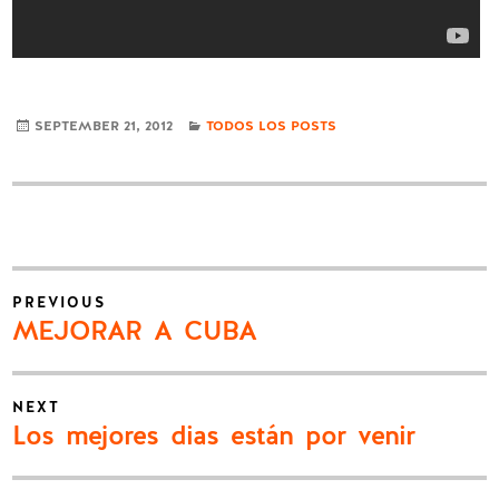
CATEGORIES
SEPTEMBER 21, 2012
TODOS LOS POSTS
Post
PREVIOUS
navigation
Previous
MEJORAR A CUBA
post:
NEXT
Next
Los mejores dias están por venir
post: